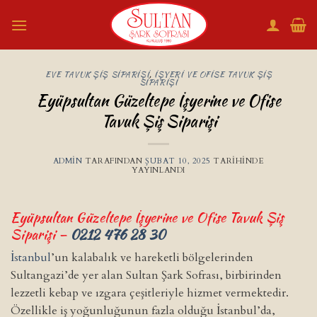
İçeriğe
atla
EVE TAVUK ŞIŞ SIPARIŞI
,
İŞYERI VE OFISE TAVUK ŞIŞ
SIPARIŞI
Eyüpsultan Güzeltepe İşyerine ve Ofise
Tavuk Şiş Siparişi
ADMIN
TARAFINDAN
ŞUBAT 10, 2025
TARIHINDE
YAYINLANDI
Eyüpsultan Güzeltepe İşyerine ve Ofise Tavuk Şiş
Siparişi –
0212 476 28 30
İstanbul
’un kalabalık ve hareketli bölgelerinden
Sultangazi’de yer alan Sultan Şark Sofrası, birbirinden
lezzetli kebap ve ızgara çeşitleriyle hizmet vermektedir.
Özellikle iş yoğunluğunun fazla olduğu İstanbul’da,